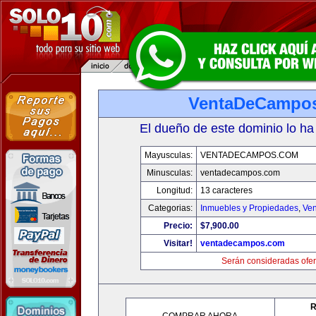
VentaDeCampo
El dueño de este dominio lo ha
Mayusculas:
VENTADECAMPOS.COM
Minusculas:
ventadecampos.com
Longitud:
13 caracteres
Categorias:
Inmuebles y Propiedades
,
Ven
Precio:
$7,900.00
Visitar!
ventadecampos.com
Serán consideradas ofer
R