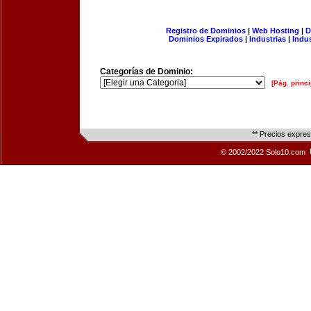
Registro de Dominios
|
Web Hosting
|
D
Dominios Expirados
|
Industrias
|
Indu
Categorías de Dominio:
[Pág. princi
** Precios expre
© 2002/2022 Solo10.com