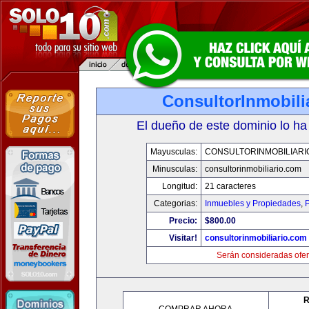
ConsultorInmobili
El dueño de este dominio lo ha
Mayusculas:
CONSULTORINMOBILIARI
Minusculas:
consultorinmobiliario.com
Longitud:
21 caracteres
Categorias:
Inmuebles y Propiedades
,
P
Precio:
$800.00
Visitar!
consultorinmobiliario.com
Serán consideradas ofer
R