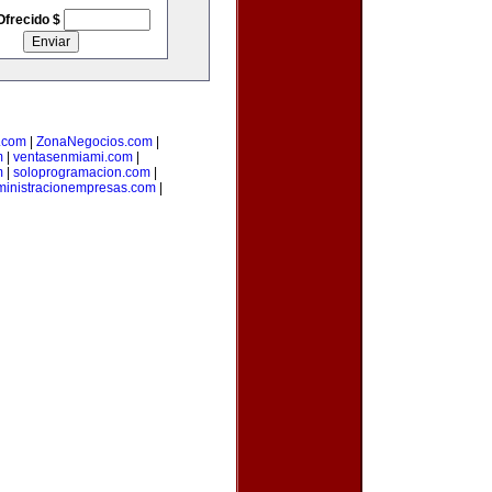
Ofrecido $
o.com
|
ZonaNegocios.com
|
m
|
ventasenmiami.com
|
m
|
soloprogramacion.com
|
inistracionempresas.com
|