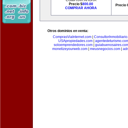
COMPRAR AHORA
Precio $
800.00
Precio 
COMPRAR AHORA
Otros dominios en venta:
ComprasViaInternet.com
|
ConsultorInmobiliari
USApropiedades.com
|
agentedeturismo.co
soloemprendedores.com
|
guiabuenosaires.co
monetizeyourweb.com
|
meusnegocios.com
|
adm