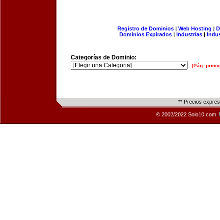
Registro de Dominios
|
Web Hosting
|
D
Dominios Expirados
|
Industrias
|
Indu
Categorías de Dominio:
[Pág. princi
** Precios expre
© 2002/2022 Solo10.com