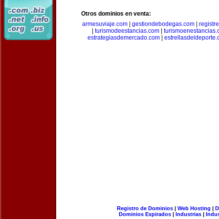
Otros dominios en venta:
armesuviaje.com
|
gestiondebodegas.com
|
regist
|
turismodeestancias.com
|
turismoenestancias
estrategiasdemercado.com
|
estrellasdeldeporte
Registro de Dominios
|
Web Hosting
|
D
Dominios Expirados
|
Industrias
|
Indu