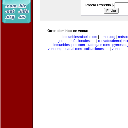
Precio Ofrecido $
Otros dominios en venta:
inmueblesrafaela.com
|
turnos.org
|
redso
guiadeprofesionales.net
|
calzadosdemujer.
inmueblesquito.com
|
tradegate.com
|
pymes.or
zonaempresarial.com
|
cotizaciones.net
|
zonaindus