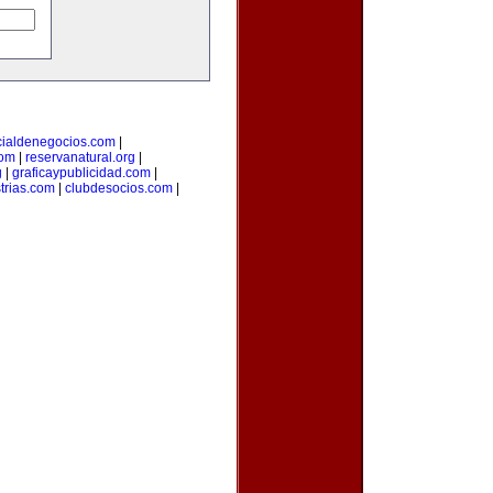
cialdenegocios.com
|
com
|
reservanatural.org
|
g
|
graficaypublicidad.com
|
trias.com
|
clubdesocios.com
|