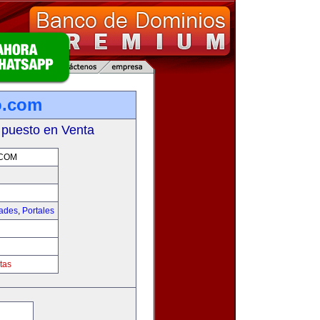
o.com
 puesto en Venta
.COM
dades
,
Portales
m
tas